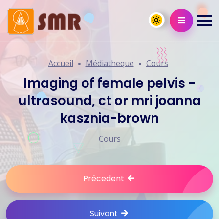
Accueil
Médiatheque
Cours
Imaging of female pelvis -
ultrasound, ct or mri joanna
kasznia-brown
Cours
Précedent
Suivant