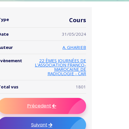
Cours
Type
Date
31/05/2024
Auteur
A. GHARIEB
Evènement
22 ÈMES JOURNÉES DE
L'ASSOCIATION FRANCO-
MAROCAINE DE
RADIOLOGIE - CAR
Total vus
1801
Précedent
Suivant