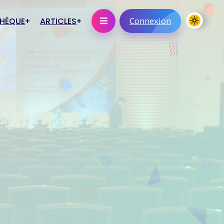
Connexion
THÈQUE
ARTICLES
niques
Statut
En savoir plus
s éléctroniques
ications orales