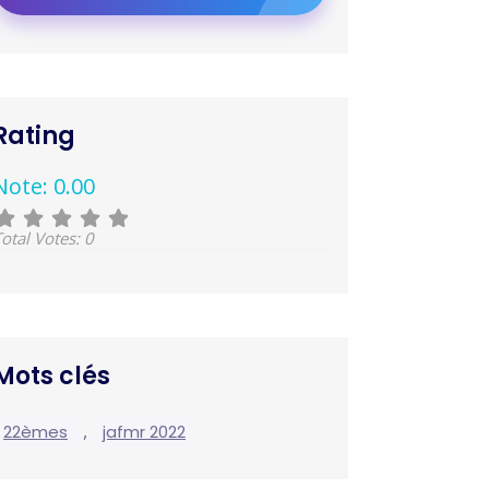
Rating
Note: 0.00
otal Votes: 0
Mots clés
,
22èmes
jafmr 2022