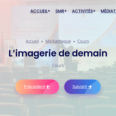
ACCUEIL
SMR
ACTIVITÉS
MÉDIA
Actualités
Cas cli
rique SMR
Conditions d'adhésion
Accueil
Médiatheque
Cours
Évènements à venir
Cours
té junior
Inscription
Anciens évènements
Poster
L’imagerie de demain
Galerie
Commun
Cours
Précedent
Suivant