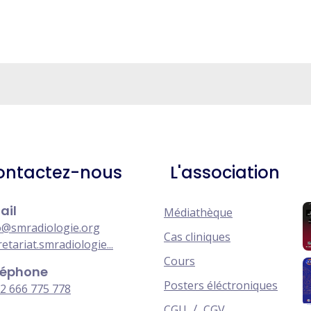
ontactez-nous
L'association
ail
Médiathèque
o@smradiologie.org
Cas cliniques
retariat.smradiologie...
Cours
léphone
Posters éléctroniques
2 666 775 778
/
CGU
CGV