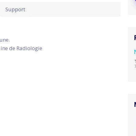
Support
eune.
ine de Radiologie
T