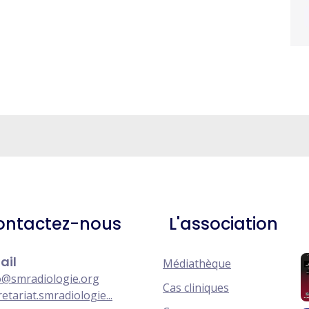
ontactez-nous
L'association
ail
Médiathèque
o@smradiologie.org
Cas cliniques
retariat.smradiologie...