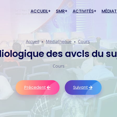
ACCUEIL
SMR
ACTIVITÉS
MÉDIA
Actualités
Cas cli
rique SMR
Conditions d'adhésion
Accueil
Médiatheque
Cours
Évènements à venir
Cours
té junior
Inscription
Anciens évènements
Poster
adiologique des avcls du su
Galerie
Commun
Cours
Précedent
Suivant