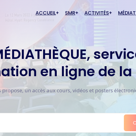
ACCUEIL
SMR
ACTIVITÉS
MÉDIA
Actualités
Cas cli
rique SMR
Conditions d'adhésion
MÉDIATHÈQUE, servic
Évènements à venir
Cours
té junior
Inscription
Anciens évènements
Poster
ation en ligne de la
Galerie
Commun
 propose, un accès aux cours, vidéos et posters électron
C