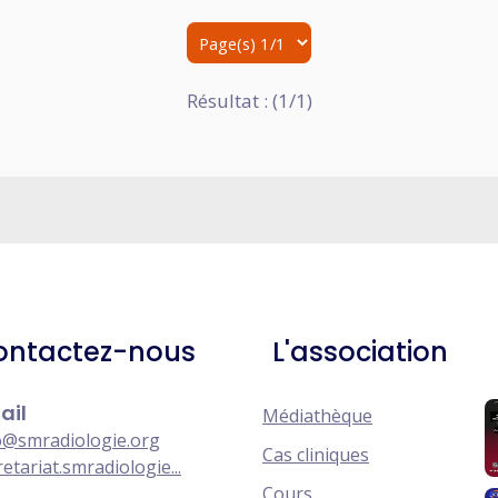
Résultat : (1/1)
ontactez-nous
L'association
ail
Médiathèque
o@smradiologie.org
Cas cliniques
retariat.smradiologie...
Cours