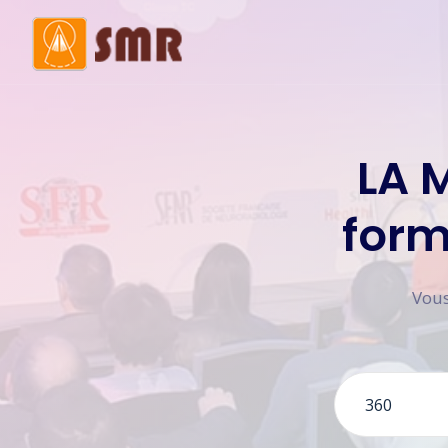
Mot de la présidente
Histo
LA 
Membres du bureau
Comi
form
Vous