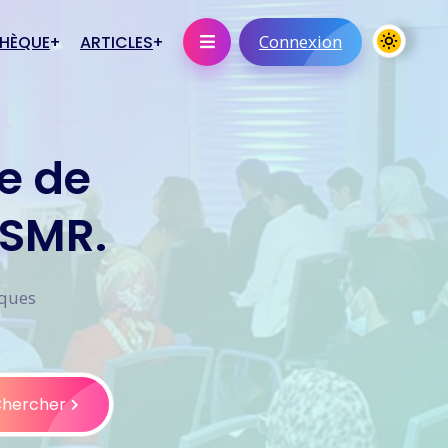
Connexion
THÈQUE
ARTICLES
niques
Statut
e de
En savoir plus
s éléctroniques
 SMR.
ications orales
iques
hercher