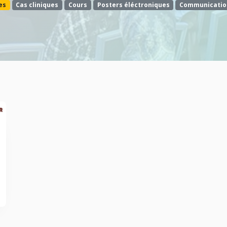
es
Cas cliniques
Cours
Posters éléctroniques
Communicatio