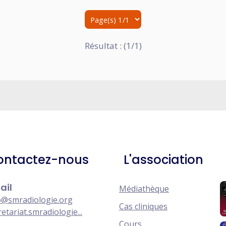
Résultat : (1/1)
ontactez-nous
L'association
ail
Médiathèque
o@smradiologie.org
Cas cliniques
retariat.smradiologie...
Cours