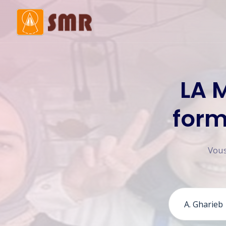
Mot de la présidente
Histo
LA 
Membres du bureau
Comi
form
Vous