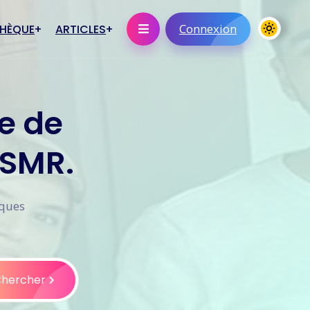
Connexion
THÈQUE
ARTICLES
niques
Statut
e de
En savoir plus
s éléctroniques
 SMR.
ications orales
iques
hercher