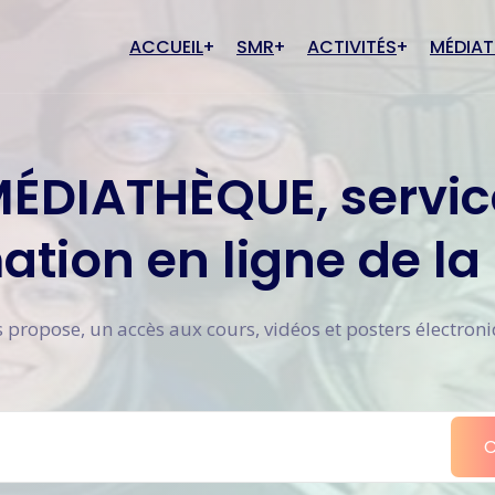
ACCUEIL
SMR
ACTIVITÉS
MÉDIA
Actualités
Cas cli
rique SMR
Conditions d'adhésion
MÉDIATHÈQUE, servic
Évènements à venir
Cours
té junior
Inscription
Anciens évènements
Poster
ation en ligne de la
Galerie
Commun
 propose, un accès aux cours, vidéos et posters électron
C