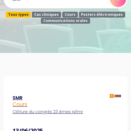
Tous types
Cas cliniques
Cours
Posters éléctroniques
Communications orales
SMR
Cours
Clôture du congrès 23 èmes jafmr
13/06/2025