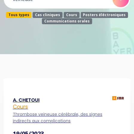
Tous types
Cas cliniques
Cours
Posters éléctroniques
Communications orales
A. CHETOUI
Cours
Thrombose veineuse cérébrale, des signes
indirects aux complications
19/05/2023